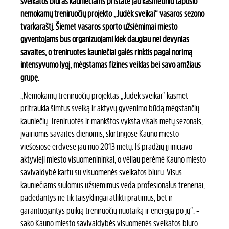
sveikatos biuras kauniečiams pristatė jau kasmetiniu tapusio
nemokamų treniruočių projekto „Judėk sveikai“ vasaros sezono
tvarkaraštį. Šiemet vasaros sporto užsiėmimai miesto
gyventojams bus organizuojami kiek daugiau nei devynias
savaites, o treniruotes kauniečiai galės rinktis pagal norimą
intensyvumo lygį, mėgstamas fizines veiklas bei savo amžiaus
grupę.
„Nemokamų treniruočių projektas „Judėk sveikai“ kasmet
pritraukia šimtus sveiką ir aktyvų gyvenimo būdą mėgstančių
kauniečių. Treniruotės ir mankštos vyksta visais metų sezonais,
įvairiomis savaitės dienomis, skirtingose Kauno miesto
viešosiose erdvėse jau nuo 2013 metų. Iš pradžių jį iniciavo
aktyvieji miesto visuomenininkai, o vėliau perėmė Kauno miesto
savivaldybė kartu su visuomenės sveikatos biuru. Visus
kauniečiams siūlomus užsiėmimus veda profesionalūs treneriai,
padedantys ne tik taisyklingai atlikti pratimus, bet ir
garantuojantys puikią treniruočių nuotaiką ir energiją po jų“, –
sako Kauno miesto savivaldybės visuomenės sveikatos biuro