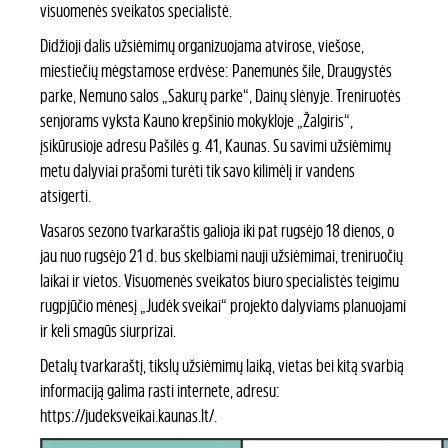
visuomenės sveikatos specialistė.
Didžioji dalis užsiėmimų organizuojama atvirose, viešose,
miestiečių mėgstamose erdvėse: Panemunės šile, Draugystės
parke, Nemuno salos „Sakurų parke“, Dainų slėnyje. Treniruotės
senjorams vyksta Kauno krepšinio mokykloje „Žalgiris“,
įsikūrusioje adresu Pašilės g. 41, Kaunas. Su savimi užsiėmimų
metu dalyviai prašomi turėti tik savo kilimėlį ir vandens
atsigerti.
Vasaros sezono tvarkaraštis galioja iki pat rugsėjo 18 dienos, o
jau nuo rugsėjo 21 d. bus skelbiami nauji užsiėmimai, treniruočių
laikai ir vietos. Visuomenės sveikatos biuro specialistės teigimu
rugpjūčio mėnesį „Judėk sveikai“ projekto dalyviams planuojami
ir keli smagūs siurprizai.
Detalų tvarkaraštį, tikslų užsiėmimų laiką, vietas bei kitą svarbią
informaciją galima rasti internete, adresu:
https://judeksveikai.kaunas.lt/
.