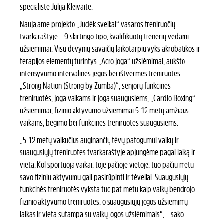
specialistė Julija Kleivaitė.
Naujajame projekto „Judėk sveikai“ vasaros treniruočių
tvarkaraštyje – 9 skirtingo tipo, kvalifikuotų trenerių vedami
užsiėmimai. Visu devynių savaičių laikotarpiu vyks akrobatikos ir
terapijos elementų turintys „Acro joga“ užsiėmimai, aukšto
intensyvumo intervalinės jėgos bei ištvermės treniruotės
„Strong Nation (Strong by Zumba)“, senjorų funkcinės
treniruotės, joga vaikams ir joga suaugusiems, „Cardio Boxing“
užsiėmimai, fizinio aktyvumo užsiėmimai 5-12 metų amžiaus
vaikams, bėgimo bei funkcinės treniruotės suaugusiems.
„5-12 metų vaikučius auginančių tėvų patogumui vaikų ir
suaugusiųjų treniruotes tvarkaraštyje apjungėme pagal laiką ir
vietą. Kol sportuoja vaikai, toje pačioje vietoje, tuo pačiu metu
savo fiziniu aktyvumu gali pasirūpinti ir tėveliai. Suaugusiųjų
funkcinės treniruotės vyksta tuo pat metu kaip vaikų bendrojo
fizinio aktyvumo treniruotės, o suaugusiųjų jogos užsiėmimų
laikas ir vieta sutampa su vaikų jogos užsiėmimais“, – sako