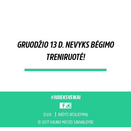
GRUODŽIO 13 D. NEVYKS BĖGIMO
TRENIRUOTĖ!
#JUDEKSVEIKAI
D.U.K.
RAŠYTI ATSILIEPIMĄ
© 2017 KAUNO MIESTO SAVIVALDYBĖ