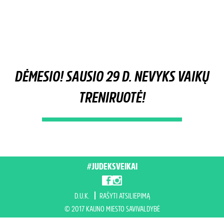
DĖMESIO! SAUSIO 29 D. NEVYKS VAIKŲ
TRENIRUOTĖ!
#JUDEKSVEIKAI
D.U.K.
RAŠYTI ATSILIEPIMĄ
© 2017 KAUNO MIESTO SAVIVALDYBĖ