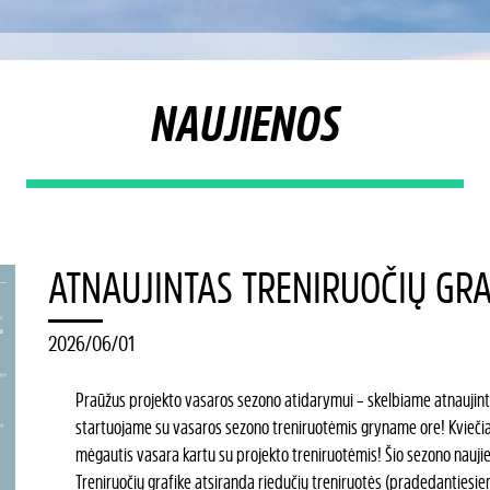
NAUJIENOS
ATNAUJINTAS TRENIRUOČIŲ GRAF
2026/06/01
Praūžus projekto vasaros sezono atidarymui – skelbiame atnaujintą 
startuojame su vasaros sezono treniruotėmis gryname ore! Kviečiame 
mėgautis vasara kartu su projekto treniruotėmis! Šio sezono nauji
Treniruočių grafike atsiranda riedučių treniruotės (pradedantiesie