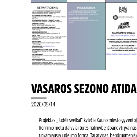
VASAROS SEZONO ATID
2026/05/14
Projektas „Judėk sveikai“ kviečia Kauno miesto gyventoj
Renginio metu dalyviai turės galimybę išbandyti įvairias f
tinkamiausią judėjimo formą. Tai atviras, bendruomeniška