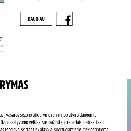
DAUGIAU
ARYMAS
us į vasaros sezono atidarymo renginį po atviru dangumi .
izinio aktyvumo veiklas, susipažinti su treneriais ir atrasti sau
s renginys, skirtas tiek aktyviai sportuojantiems, tiek norintiems