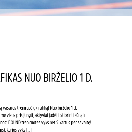
IKAS NUO BIRŽELIO 1 D.
vasaros treniruočių grafiką! Nuo birželio 1 d.
visus prisijungti, aktyviai judėti, stiprinti kūną ir
enos: POUND treniruotės vyks net 2 kartus per savaitę!
ms), kurios vyks […]