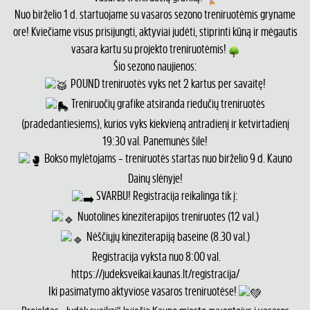
Nuo birželio 1 d. startuojame su vasaros sezono treniruotėmis gryname
ore! Kviečiame visus prisijungti, aktyviai judėti, stiprinti kūną ir mėgautis
vasara kartu su projekto treniruotėmis!
Šio sezono naujienos:
POUND treniruotės vyks net 2 kartus per savaitę!
Treniruočių grafike atsiranda riedučių treniruotės
(pradedantiesiems), kurios vyks kiekvieną antradienį ir ketvirtadienį
19:30 val. Panemunės šile!
Bokso mylėtojams – treniruotės startas nuo birželio 9 d. Kauno
Dainų slėnyje!
SVARBU! Registracija reikalinga tik į:
Nuotolines kineziterapijos treniruotes (12 val.)
Nėščiųjų kineziterapiją baseine (8.30 val.)
Registracija vyksta nuo 8:00 val.
https://judeksveikai.kaunas.lt/registracija/
Iki pasimatymo aktyviose vasaros treniruotėse!