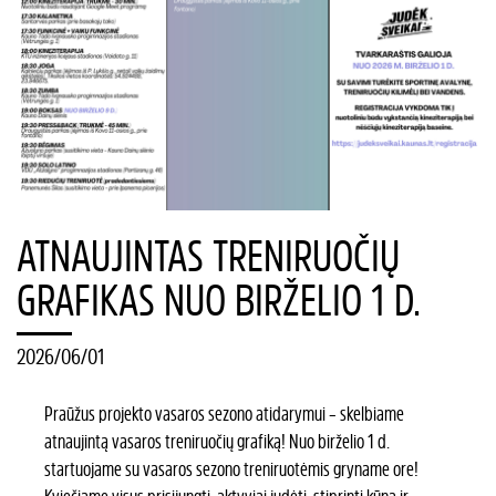
ATNAUJINTAS TRENIRUOČIŲ
GRAFIKAS NUO BIRŽELIO 1 D.
2026/06/01
Praūžus projekto vasaros sezono atidarymui – skelbiame
atnaujintą vasaros treniruočių grafiką! Nuo birželio 1 d.
startuojame su vasaros sezono treniruotėmis gryname ore!
Kviečiame visus prisijungti, aktyviai judėti, stiprinti kūną ir