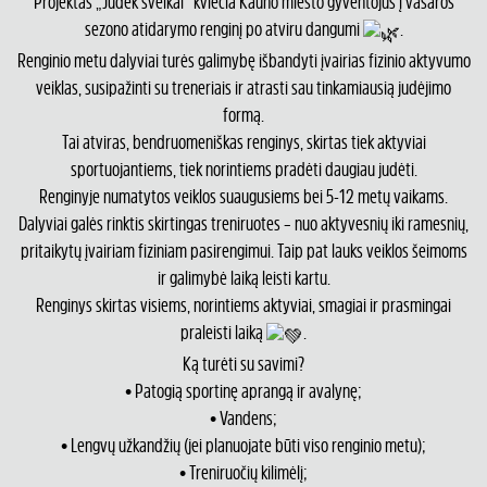
Projektas „Judėk sveikai“ kviečia Kauno miesto gyventojus į vasaros
sezono atidarymo renginį po atviru dangumi
.
Renginio metu dalyviai turės galimybę išbandyti įvairias fizinio aktyvumo
veiklas, susipažinti su treneriais ir atrasti sau tinkamiausią judėjimo
formą.
Tai atviras, bendruomeniškas renginys, skirtas tiek aktyviai
sportuojantiems, tiek norintiems pradėti daugiau judėti.
Renginyje numatytos veiklos suaugusiems bei 5-12 metų vaikams.
Dalyviai galės rinktis skirtingas treniruotes – nuo aktyvesnių iki ramesnių,
pritaikytų įvairiam fiziniam pasirengimui. Taip pat lauks veiklos šeimoms
ir galimybė laiką leisti kartu.
Renginys skirtas visiems, norintiems aktyviai, smagiai ir prasmingai
praleisti laiką
.
Ką turėti su savimi?
• Patogią sportinę aprangą ir avalynę;
• Vandens;
• Lengvų užkandžių (jei planuojate būti viso renginio metu);
• Treniruočių kilimėlį;