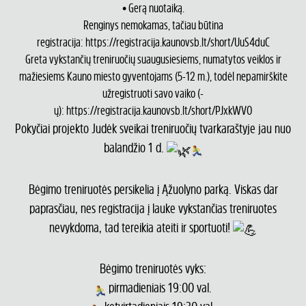
• Gerą nuotaiką.
Renginys nemokamas, tačiau būtina
registracija:
https://registracija.kaunovsb.lt/short/UuS4duC
Greta vykstančių treniruočių suaugusiesiems, numatytos veiklos ir
mažiesiems Kauno miesto gyventojams (5-12 m.), todėl nepamirškite
užregistruoti savo vaiko (-
ų):
https://registracija.kaunovsb.lt/short/PJxkWV0
Pokyčiai projekto Judėk sveikai treniruočių tvarkaraštyje jau nuo
balandžio 1 d.
Bėgimo treniruotės persikelia į Ąžuolyno parką. Viskas dar
paprasčiau, nes registracija į lauke vykstančias treniruotes
nevykdoma, tad tereikia ateiti ir sportuoti!
Bėgimo treniruotės vyks:
pirmadieniais 19:00 val.