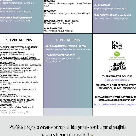
Praūžus projekto vasaros sezono atidarymui – skelbiame atnaujintą
vasaros treniruočių grafiką!