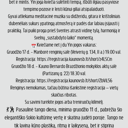
bet ir mintis. Yin joga kviečia sulėtinti tempą, išbūti ilgiau pasyviose
tempimo pozose ir leisti kūnui giliai atsipalaiduoti.
Gyvai atliekama meditacinė muzika su didžeridu, gitara ir krištoliniais
dubenėliais sukurs ypatingą atmosferą ir padės dar labiau įsijausti į
praktiką. Tai puiki proga prieš šventes atrasti vidinę tylą, harmoniją ir
švelnų „sustabdyto laiko“ momentą.
Kviečiame net į du Yin jogos vakarus:
Gruodžio 17 d. – Manborė renginių salė (Veiverių g. 134, II a.) 19.00 val.
Registracija:
https://registracija.kaunovsb.lt/short/z4LSCin
Gruodžio 18 d. – Kauno Bernardo Brazdžionio mokyklos aktų salė
(Partizanų g. 22) 18.30 val.
Registracija:
https://registracija.kaunovsb.lt/short/ZbViL56
Renginys nemokamas, tačiau būtina išankstinė registracija — vietų
skaičius ribotas.
Su savimi turėkite jogos arba treniruočių kilimėlį.
💃🕺 Pasaulinė tango diena, minima gruodžio 11 d., pabrėžia šio
elegantiško šokio kultūrinę vertę ir skatina judėti poroje. Tango ne
tik lavina kūno plastiką, ritmą ir laikyseną, bet ir stiprina