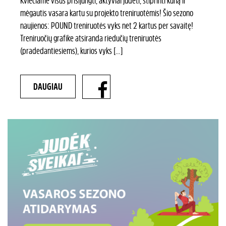
mėgautis vasara kartu su projekto treniruotėmis! Šio sezono
naujienos: POUND treniruotės vyks net 2 kartus per savaitę!
Treniruočių grafike atsiranda riedučių treniruotės
(pradedantiesiems), kurios vyks […]
DAUGIAU