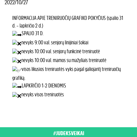
2022/10/27
INFORMACIJA APIE TRENIRUOČIŲ GRAFIKO POKYČIUS (spalio 31
d. – lapkričio 2 d.)
SPALIO 31 D.
nevyks 9:00 val. senjorų linijiniai šokiai
nevyks 10:00 val. senjorų funkcinė treniruotė
nevyks 10:00 val. mamos su mažyliais treniruotė
visos likusios treniruotės vyks pagal galiojantį treniruočių
grafiką.
LAPKRIČIO 1-2 DIENOMIS
nevyks visos treniruotės
#JUDEKSVEIKAI